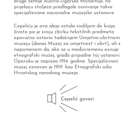
druge zemlje Austro-Ugarske Monarhije, na
prijelazu stoljeća predlagale osnivanje takve
specijalizirane nacionalne muzejske ustanove.
Cepeliću je ova ideja ostala vodiljom do kraja
života pa je svoju zbirku tekstilnih predmeta
oporučno ostavio tadašnjem Umjetno-obrtnom
muzeju (danas Muzej za umjetnost i obrt), ali s
napomenom da, ako se u međuvremenu osnuje
etnografski muzej, građa pripadne toj ustanovi.
Oporuku je napisao 1914. godine. Specijalizirani
muzej osnovan je 1919. kao Etnografski odio
Hrvatskog narodnog muzeja.