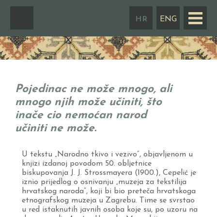
Skip
to
HR
ENG
content
Pojedinac ne može mnogo, ali
mnogo
njih može učiniti, što
inače cio nemoćan
narod
učiniti ne može.
U tekstu „Narodno tkivo i vezivo“, objavljenom u
knjizi izdanoj povodom 50. obljetnice
biskupovanja J. J. Strossmayera (1900.), Cepelić je
iznio prijedlog o osnivanju „muzeja za tekstilija
hrvatskog naroda“, koji bi bio preteča hrvatskoga
etnografskog muzeja u Zagrebu. Time se svrstao
u red istaknutih javnih osoba koje su, po uzoru na