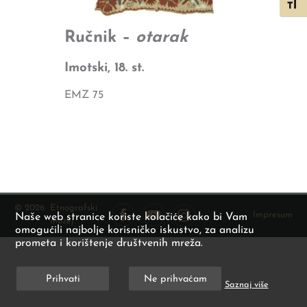
Toggl
Ručnik –
otarak
Imotski, 18. st.
EMZ 75
© 2026
Etnografski
Impresum
Naše web stranice koriste kolačiće kako bi Vam
muzej
omogućili najbolje korisničko iskustvo, za analizu
prometa i korištenje društvenih mreža.
Prihvati
Ne prihvaćam
Saznaj više