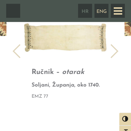
Skip
to
HR
ENG
content
Ručnik –
otarak
Soljani, Županja, oko 1740.
EMZ 77
Toggl