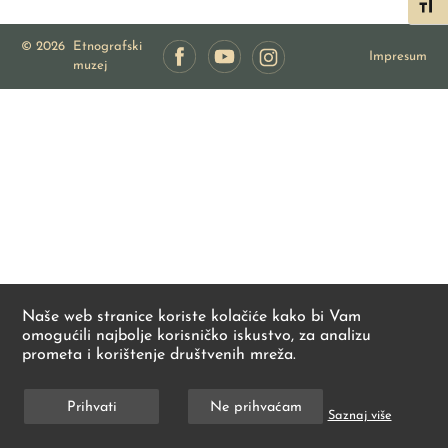
Toggl
© 2026
Etnografski
Impresum
muzej
Naše web stranice koriste kolačiće kako bi Vam
omogućili najbolje korisničko iskustvo, za analizu
prometa i korištenje društvenih mreža.
Prihvati
Ne prihvaćam
Saznaj više